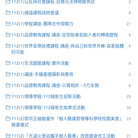
112(1)公民與社會課程-台南司法博物館參訪
2
112(1)通識課程諮詢會議
8
112(1)學程講座-團隊合作領導力
27
112(1)品德教育課程-講座-從受助者到助人者的轉換歷程
6
112(1)世界音樂巡禮課程-講座-與自己和世界共舞-探索肢體
8
的可能
112(1)生活園藝課程-實作活動
8
112(1)講座-手機基礎攝影與應用
2
112(1)品德教育課程-講座-以聲相許，5力全開
6
112(1)領導學程-112級新生迎新活動
23
112(1)領導學程-112級新生始業式活動
34
111(2)郭宗正總裁畫作「樹人醫護管理專科學校校園美景」
23
贈畫儀式
111(2)「大湖火車站攜手樹人醫專」改造變身完工活動
21