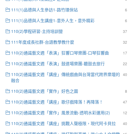
111(1)品德與人生參訪1-路竹環保站
6
111(1)品德與人生講座1-意外人生，意外精彩
6
110(2)學程研習-主持培訓營
37
111年度成長社群-台語教學教什麼
32
110(2)通識藝文週「表演」狂響口琴樂團-口琴狂響曲
17
110(2)通識藝文週「表演」鼓道場樂團-聽鼓去旅行
22
110(2)通識藝文週「講座」傳統戲曲與台灣當代跨界樂壇的
40
融合
110(2)通識藝文週「實作」好色之圖
8
110(2)通識藝文週「講座」歌仔戲降落！再降落！
47
110(2)通識藝文週「實作」風景流動-透明水彩運用(2)
12
110(2)通識藝文週「講座」挑戰人聲極限，現代阿卡貝拉
40
110(2)通識藝文週「講座」從打狗到高雄：從山水人文俯瞰