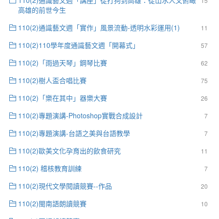
15
高雄的前世今生
110(2)通識藝文週「實作」風景流動-透明水彩運用(1)
11
110(2)110學年度通識藝文週「開幕式」
57
110(2)「雨過天琴」鋼琴比賽
62
110(2)樹人盃合唱比賽
75
110(2)「樂在其中」器樂大賽
26
110(2)專題演講-Photoshop實戰合成設計
7
110(2)專題演講-台語之美與台語教學
7
110(2)歐美文化孕育出的飲食研究
11
110(2) 稽核教育訓練
7
110(2)現代文學閱讀競賽--作品
20
110(2)閩南語朗讀競賽
10