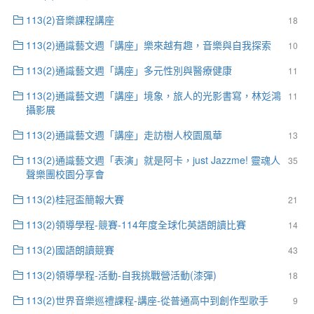
113(2)音樂課程講座
18
113(2)通識藝文週「講座」樂來越有趣，音樂與自我探索
10
113(2)通識藝文週「講座」多元性別與醫療健康
11
113(2)通識藝文週「講座」境象，旅人的光影書寫，林彣鴻
11
攝影展
113(2)通識藝文週「講座」走訪樹人校園風華
13
113(2)通識藝文週「表演」就是阿卡，just Jazzme! 靈魂人
35
聲樂團校園分享會
113(2)桂冠盃簡報大賽
21
113(2)領導學程-競賽-114年度全球化英語朗讀比賽
14
113(2)國語朗讀競賽
43
113(2)領導學程-活動-自我挑戰營活動(漆彈)
18
113(2)世界音樂巡禮課程-講座-從普通高中到創作型歌手
9