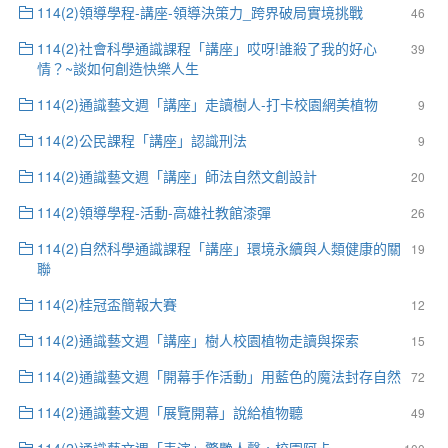
114(2)領導學程-講座-領導決策力_跨界破局實境挑戰
46
114(2)社會科學通識課程「講座」哎呀!誰殺了我的好心
39
情？~談如何創造快樂人生
114(2)通識藝文週「講座」走讀樹人-打卡校園網美植物
9
114(2)公民課程「講座」認識刑法
9
114(2)通識藝文週「講座」師法自然文創設計
20
114(2)領導學程-活動-高雄社教館漆彈
26
114(2)自然科學通識課程「講座」環境永續與人類健康的關
19
聯
114(2)桂冠盃簡報大賽
12
114(2)通識藝文週「講座」樹人校園植物走讀與探索
15
114(2)通識藝文週「開幕手作活動」用藍色的魔法封存自然
72
114(2)通識藝文週「展覽開幕」說給植物聽
49
114(2)通識藝文週「表演」驚艷人聲，校園阿卡