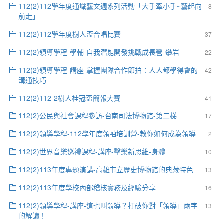
112(2)112學年度通識藝文週系列活動「大手牽小手~藝起向
8
前走」
112(2)112學年度樹人盃合唱比賽
37
112(2)領導學程-學輔-自我潛能開發挑戰成長營-攀岩
22
112(2)領導學程-講座-掌握團隊合作節拍：人人都學得會的
42
溝通技巧
112(2)112-2樹人桂冠盃簡報大賽
41
112(2)公民與社會課程參訪-台南司法博物館-第二梯
17
112(2)領導學程-112學年度領袖培訓營-教你如何成為領導
2
112(2)世界音樂巡禮課程-講座-擊樂新思維-身體
10
112(2)113年度專題演講-高雄市立歷史博物館的典藏特色
13
112(2)113年度學校內部稽核實務及經驗分享
16
112(2)領導學程-講座-這也叫領導？打破你對「領導」兩字
13
的解讀！