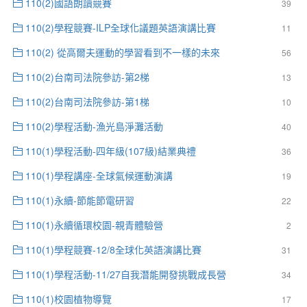
110(2)國語朗讀競賽
39
110(2)學程競賽-ILP全球化議題英語演講比賽
11
110(2) 從高爾夫運動的學習看到不一樣的未來
56
110(2)台南司法院參訪-第2梯
13
110(2)台南司法院參訪-第1梯
10
110(2)學程活動-漁光島淨灘活動
40
110(1)學程活動-四年級(107級)結業典禮
36
110(1)學程講座-全球氣候運動演講
19
110(1)永續-節能節電研習
22
110(1)永續循環校園-親青體驗營
2
110(1)學程競賽-12/8全球化英語演講比賽
31
110(1)學程活動-11/27自我潛能開發挑戰成長營
34
110(1)校園植物導覽
17