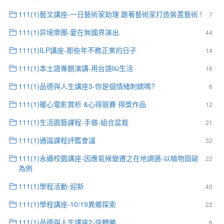
111(1)藝文講座-一日藝術家助理 跟著藝術家打造裝置藝術 !
7
111(1)异境樂團-愛在無國界演出
44
111(1)ILP講座-那些年不務正業的日子
14
111(1)本土語專題演講-用台語liù生活
16
111(1)品德與人生講座3-你是個情緒刺蝟嗎?
6
111(1)暖心電影賞析 &心得競賽 得獎作品
12
111(1)生活園藝課程-手做-組合盆栽
21
111(1)通識課程評鑑會議
32
111(1)永續校園講座-因應氣候變遷之在地調適-以植物固碳
22
為例
111(1)學程活動-迎新
40
111(1)學程講座-10/19異鄉探索
22
111(1)品德與人生講座2-逆轉勝
6