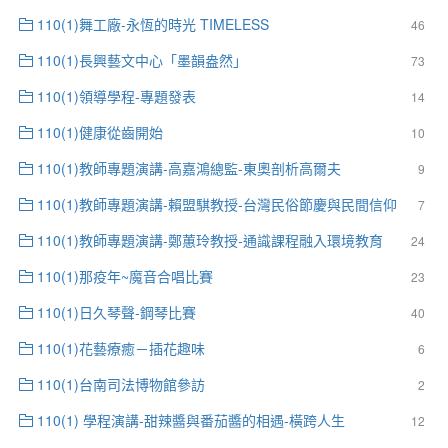
110(1)舞工廠-永恆的時光 TIMELESS
46
110(1)長興藝文中心「墨韻盎然」
73
110(1)領導學程-專題發表
14
110(1)健康從齒開始
10
110(1)教師專題演講-高嘉鴻總監-東奧剖析高爾夫
9
110(1)教師專題演講-賴盟騏教授-台灣民俗節慶與民間信仰
7
110(1)教師專題演講-鄭蕙玲教授-通識課程融入環境教育
24
110(1)那疫年~魔音合唱比賽
23
110(1)日久琴聲-鋼琴比賽
40
110(1)花藝療癒－插花趣味
6
110(1)台南司法博物館參訪
2
110(1) 學程演講-甜辣醬與番茄醬的相遇-橫跨人生
12