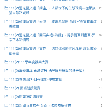
111(2)通識藝文週「講座」- 人類世下的生態環境—從鄒族
20
獵人帶路談起
111(2)通識藝文週「表演」- 玫瑰墓樂團-急診室真實故事改
13
編歌曲
111(2)通識藝文週「開展典禮+演講」- 從手術室到畫室-郭
32
宗正水彩個展
111(2)通識藝文週「實作」- 送妳你眼前這片風景-繪葉書療
11
癒畫室
111(2)111學年度器樂大賽
23
111(2)專題演講-永續發展-遇見園藝舒壓的神奇魔力
16
111(2)專題演講-自在律動-伸展放鬆
41
111(2) 國語朗讀競賽
13
111(2)閩南語朗讀競賽
7
111(2)新聞時事課程-台南司法博物館參訪
2