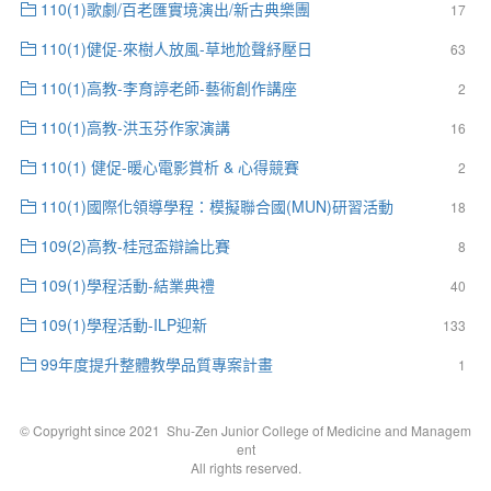
110(1)歌劇/百老匯實境演出/新古典樂團
17
110(1)健促-來樹人放風-草地尬聲紓壓日
63
110(1)高教-李育諪老師-藝術創作講座
2
110(1)高教-洪玉芬作家演講
16
110(1) 健促-暖心電影賞析 & 心得競賽
2
110(1)國際化領導學程：模擬聯合國(MUN)研習活動
18
109(2)高教-桂冠盃辯論比賽
8
109(1)學程活動-結業典禮
40
109(1)學程活動-ILP迎新
133
99年度提升整體教學品質專案計畫
1
© Copyright since 2021 Shu-Zen Junior College of Medicine and Managem
ent
All rights reserved.