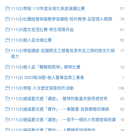
111(2)學程-112年度全球化英語演講比賽
37
111(2)社團經營與服務學習課程-校外教學-茄萣情人碼頭
79
111(2)圖文並茂比賽-學生得獎作品
21
111(2)樹人盃合唱比賽
55
111(2)學程講座-從國際志工營看見青年志工隊的跨文化領
17
導力
111(2)樹人盃「難解相思琴」鋼琴比賽
10
111(2) 2023歐洲節-樹人醫專弦樂三重奏
1
111(2)學程-人文歷史探索校外活動
106
111(2)通識藝文週「講座」- 豎琴的能量共振奇想世界
23
111(2)通識藝文週「實作」- 一筆醫畫-自我療癒的禪繞
22
111(2)通識藝文週「講座」- 一堂不一樣的人性關懷美術課
16
111(2)通識藝文週「實作」- 人體器官詩謎創作
14