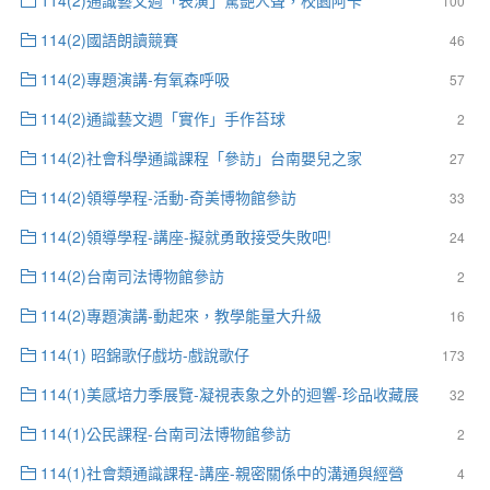
100
114(2)國語朗讀競賽
46
114(2)專題演講-有氧森呼吸
57
114(2)通識藝文週「實作」手作苔球
2
114(2)社會科學通識課程「參訪」台南嬰兒之家
27
114(2)領導學程-活動-奇美博物館參訪
33
114(2)領導學程-講座-擬就勇敢接受失敗吧!
24
114(2)台南司法博物館參訪
2
114(2)專題演講-動起來，教學能量大升級
16
114(1) 昭錦歌仔戲坊-戲說歌仔
173
114(1)美感培力季展覽-凝視表象之外的迴響-珍品收藏展
32
114(1)公民課程-台南司法博物館參訪
2
114(1)社會類通識課程-講座-親密關係中的溝通與經營
4