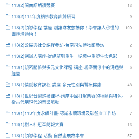
113(2)閩南語朗讀競賽
13
113(2)114年度稽核教育訓練研習
9
113(2)領導學程-講座-別讓隊友想揍你！學會讓人秒懂的
100
團隊溝通術！
113(2)公民與社會課程參訪-台南司法博物館參訪
2
113(2)創辦人講座-從絕望到重生：逆境中重塑生命色彩
10
113(1)親密關係與多元文化課程-講座-親密關係中的溝通與
5
經營
113(1)情感教育課程-講座-多元性別與醫療健康
48
113(1)世紀音樂巡禮課程-講座中國打擊樂器的種類與特色-
9
從古代到現代的音樂脈動
113(1)113年度永續計畫-認識永續環境及碳盤查工作坊
7
113(1)樹人桂冠盃簡報大賽
13
113(1)領導學程-活動-自然畫展故事會
57