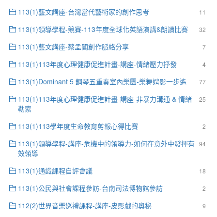
113(1)藝文講座-台灣當代藝術家的創作思考
11
113(1)領導學程-競賽-113年度全球化英語演講&朗讀比賽
32
113(1)藝文講座-蔡孟閶創作脈絡分享
7
113(1)113年度心理健康促進計畫-講座-情緒壓力抒發
4
113(1)Dominant 5 鋼琴五重奏室內樂團-樂舞娉影一步遙
77
113(1)113年度心理健康促進計畫-講座-非暴力溝通 & 情緒
25
勒索
113(1)113學年度生命教育剪報心得比賽
2
113(1)領導學程-講座-危機中的領導力-如何在意外中發揮有
94
效領導
113(1)通識課程自評會議
18
113(1)公民與社會課程參訪-台南司法博物館參訪
2
112(2)世界音樂巡禮課程-講座-皮影戲的奧秘
9