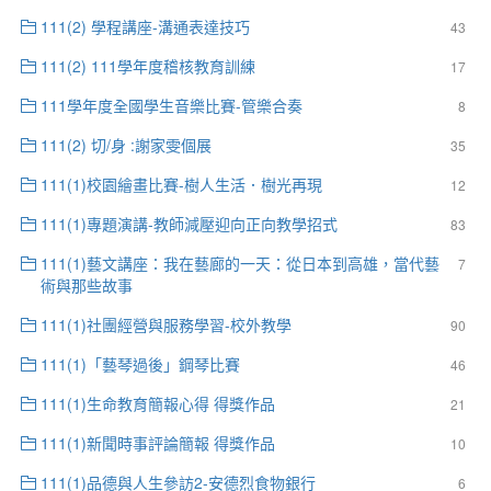
111(2) 學程講座-溝通表達技巧
43
111(2) 111學年度稽核教育訓練
17
111學年度全國學生音樂比賽-管樂合奏
8
111(2) 切/身 :謝家雯個展
35
111(1)校園繪畫比賽-樹人生活．樹光再現
12
111(1)專題演講-教師減壓迎向正向教學招式
83
111(1)藝文講座：我在藝廊的一天：從日本到高雄，當代藝
7
術與那些故事
111(1)社團經營與服務學習-校外教學
90
111(1)「藝琴過後」鋼琴比賽
46
111(1)生命教育簡報心得 得獎作品
21
111(1)新聞時事評論簡報 得獎作品
10
111(1)品德與人生參訪2-安德烈食物銀行
6