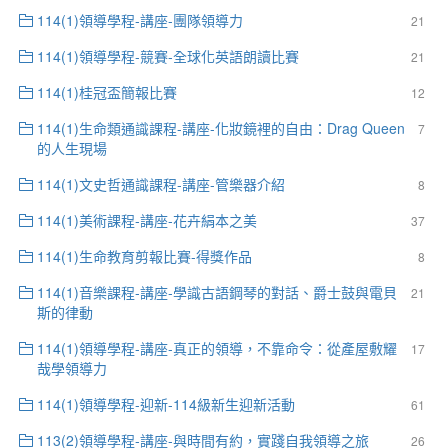
114(1)領導學程-講座-團隊領導力
21
114(1)領導學程-競賽-全球化英語朗讀比賽
21
114(1)桂冠盃簡報比賽
12
114(1)生命類通識課程-講座-化妝鏡裡的自由：Drag Queen
7
的人生現場
114(1)文史哲通識課程-講座-管樂器介紹
8
114(1)美術課程-講座-花卉絹本之美
37
114(1)生命教育剪報比賽-得獎作品
8
114(1)音樂課程-講座-學識古語鋼琴的對話、爵士鼓與電貝
21
斯的律動
114(1)領導學程-講座-真正的領導，不靠命令：從產屋敷耀
17
哉學領導力
114(1)領導學程-迎新-114級新生迎新活動
61
113(2)領導學程-講座-與時間有約，實踐自我領導之旅
26