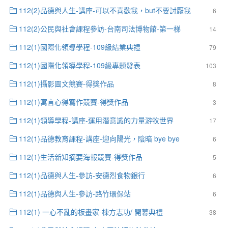
112(2)品德與人生-講座-可以不喜歡我，but不要討厭我
6
112(2)公民與社會課程參訪-台南司法博物館-第一梯
14
112(1)國際化領導學程-109級結業典禮
79
112(1)國際化領導學程-109級專題發表
103
112(1)攝影圖文競賽-得獎作品
8
112(1)寓言心得寫作競賽-得獎作品
3
112(1)領導學程-講座-運用潛意識的力量游牧世界
17
112(1)品德教育課程-講座-迎向陽光，陰暗 bye bye
6
112(1)生活新知摘要海報競賽-得獎作品
5
112(1)品德與人生-參訪-安德烈食物銀行
6
112(1)品德與人生-參訪-路竹環保站
6
112(1) 一心不亂的板畫家-棟方志功/ 開幕典禮
38