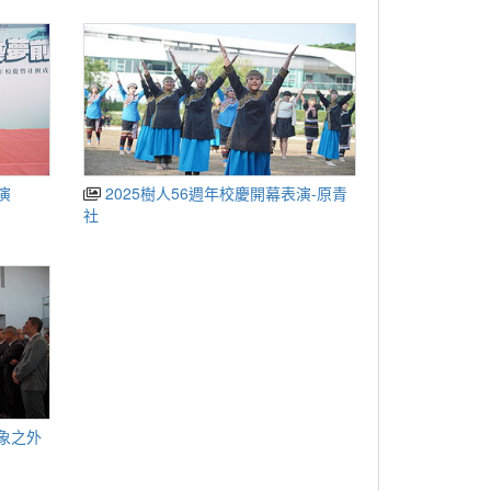
演
2025樹人56週年校慶開幕表演-原青
社
表象之外