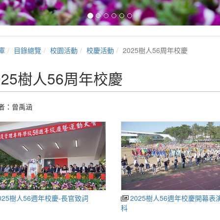
庫
目錄總覽
校園活動
校慶活動
2025樹人56周年校慶
025樹人56周年校慶
者：曾禹涵
025樹人56週年校慶-長官致詞
2025樹人56週年校慶開幕表
科