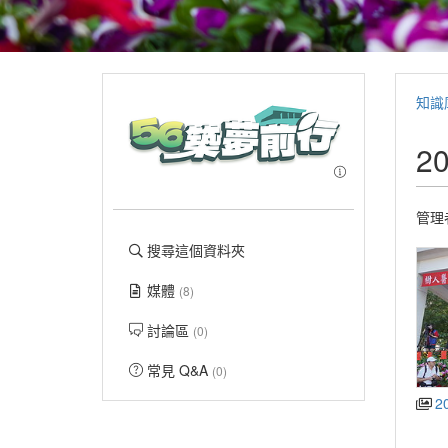
知識
2
管理
搜尋這個資料夾
媒體
(8)
討論區
(0)
常見 Q&A
(0)
2