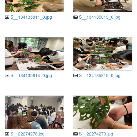
S__134135811_0.jpg
S__134135813_0.jpg
S__134135814_0.jpg
S__134135815_0.jpg
S__22274278.jpg
S__22274279.jpg