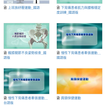
上班族紓壓運動_國語
下背痛患者肌力與腰椎穩定
度訓練_國語版
髖膝關節不良姿勢檢查_國
慢性下背痛患者牽張運動＿
語版
國語版
慢性下背痛患者牽張運動＿
肩頸保健運動
台語版