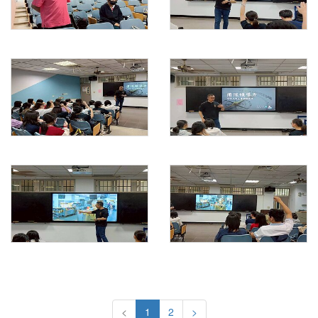
<
1
2
>