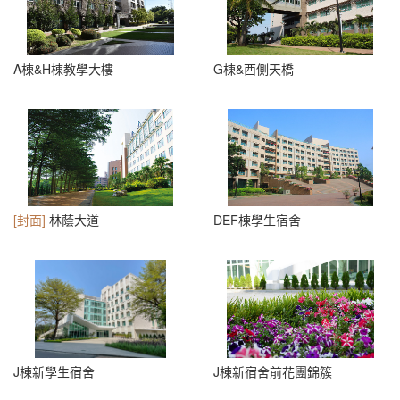
A棟&H棟教學大樓
G棟&西側天橋
[封面]
林蔭大道
DEF棟學生宿舍
J棟新學生宿舍
J棟新宿舍前花團錦簇