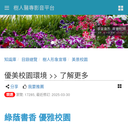
樹人醫專影音平台
知識庫
目錄總覽
樹人形象宣導
美景校園
優美校園環境 >> 了解更多
分享
我要推薦
精選
瀏覽: 17285,
最近修訂: 2025-03-30
綠蔭書香 優雅校園