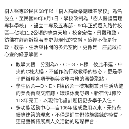
樹人醫專於民國58年以「樹人高級藥劑職業學校」為名
設立，至民國89年8月1日，學校改制為「樹人醫護管理
專科學校」，設立二專及五專部。
90
年正式遷入路竹校
區—佔地11.2公頃的綠意天地，校舍宏偉，景觀雅致，
彷彿在靜靜訴說著歷史與現代的交融。這裡不僅是行
政、教學、生活與休閒的多元空間，更像是一座能啟迪
心靈的綠意學園。
教學大樓
—
分別為A、C、G、H棟—彼此串連，中
央的C棟大樓，不僅作為行政教學的核心，更是學
子們辦理各項學務與教務事務的溫馨聚點。
學生宿舍
—
D、E、F棟宿舍一樓規劃兼具生活功能
的美食街與交誼廳，環境休閒舒適。新宿舍J棟於
113年完工，以現代化設計迎接更多學子入住。
自105年落成啟用以來，秉持永
多功能活動中心
—
續綠建築的理念，不僅是師生們體能鍛鍊的空間，
更是藝術特展與人文活動的璀璨舞台。