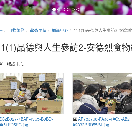
庫
目錄總覽
學術單位
通識中心
111(1)品德與人生參訪2-安德
11(1)品德與人生參訪2-安德烈食
者：通識中心
C2B927-7BAF-4965-B9BD-
AF783708-FA38-4AC9-AB21
A51ED5EC.jpg
A2333BBD55B4.jpg