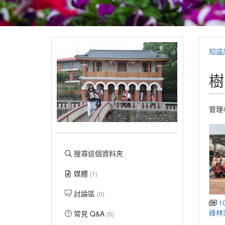
知識
樹
管理
搜尋這個資料夾
媒體
(1)
討論區
(0)
1
峰林
常見 Q&A
(0)
由行