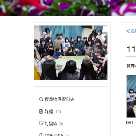
知識
1
管理
搜尋這個資料夾
媒體
(12)
LI
討論區
(0)
常見 Q&A
(0)