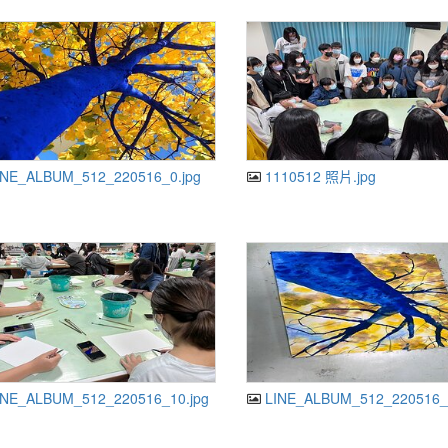
NE_ALBUM_512_220516_0.jpg
1110512 照片.jpg
NE_ALBUM_512_220516_10.jpg
LINE_ALBUM_512_220516_9