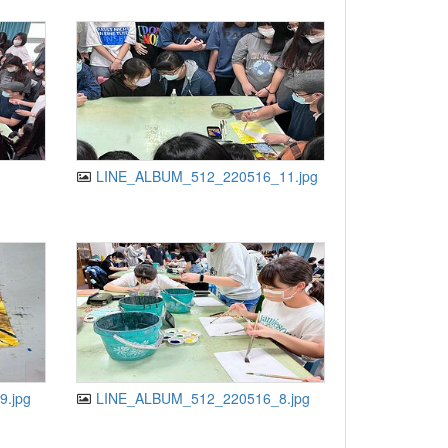
LINE_ALBUM_512_220516_11.jpg
.jpg
LINE_ALBUM_512_220516_8.jpg