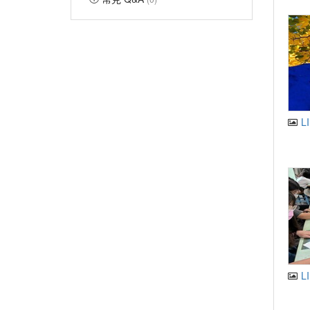
LI
LI