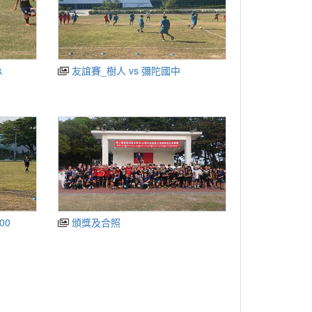
k
友誼賽_樹人 vs 彌陀國中
100
頒獎及合照