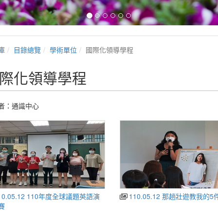
庫
目錄總覽
學術單位
國際化領導學程
際化領導學程
者：通識中心
10.05.12 110年度全球議題英語演
110.05.12 那趟壯遊教我的5
賽