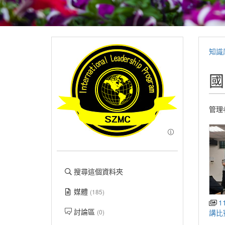
知識
國
管理
搜尋這個資料夾
媒體
(185)
1
討論區
講比
(0)