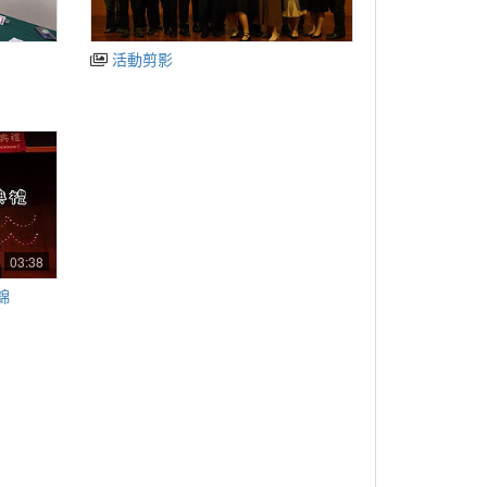
活動剪影
03:38
錦