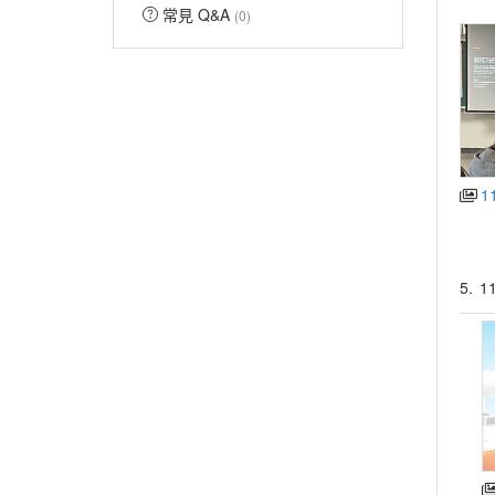
常見 Q&A
(0)
1
5.
1