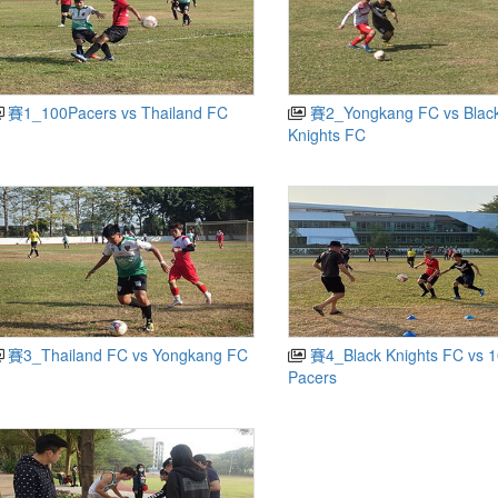
賽1_100Pacers vs Thailand FC
賽2_Yongkang FC vs Blac
Knights FC
賽3_Thailand FC vs Yongkang FC
賽4_Black Knights FC vs 
Pacers