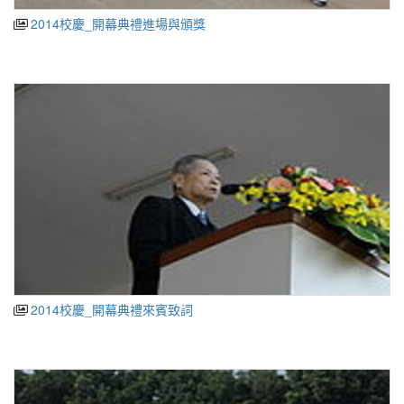
2014校慶_開幕典禮進場與頒獎
2014校慶_開幕典禮來賓致詞