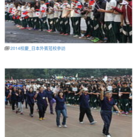
2014校慶_日本外賓蒞校參訪