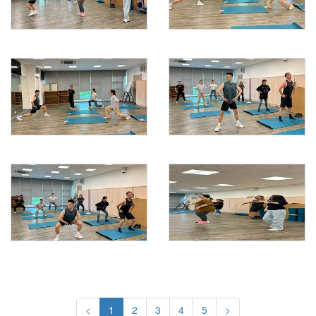
<
1
2
3
4
5
>