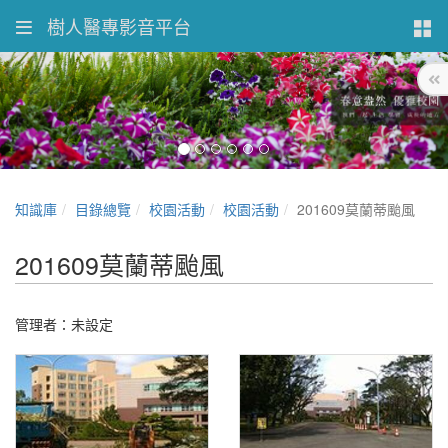
樹人醫專影音平台
知識庫
目錄總覽
校園活動
校園活動
201609莫蘭蒂颱風
201609莫蘭蒂颱風
管理者：未設定