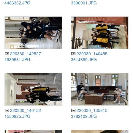
4486362.JPG
3396901.JPG
220330_142527-
220330_140455-
1939581.JPG
3614659.JPG
220330_140152-
220330_135815-
1550925.JPG
3782109.JPG