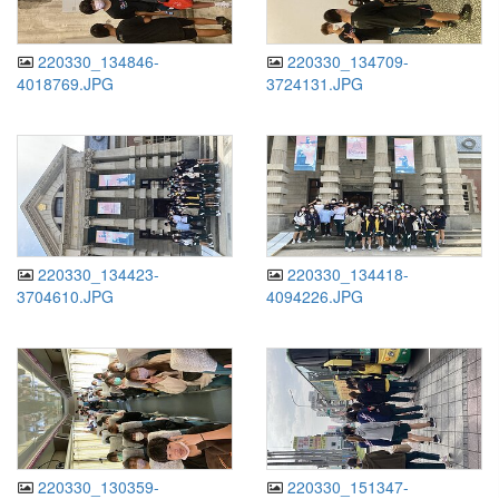
220330_134846-
220330_134709-
4018769.JPG
3724131.JPG
220330_134423-
220330_134418-
3704610.JPG
4094226.JPG
220330_130359-
220330_151347-