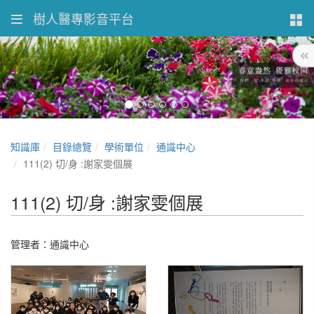
樹人醫專影音平台
知識庫
目錄總覽
學術單位
通識中心
111(2) 切/身 :謝家雯個展
111(2) 切/身 :謝家雯個展
管理者：通識中心