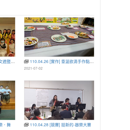
民多元文化週
110.04.26 [實作] 垂涎欲滴手作黏土美食
2021-07-02
尼樂．舞
110.04.28 [競賽] 挺新的-器樂大賽