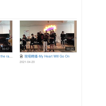
00:57
00:25
ainbow
現場轉播-My Heart Will Go On
2021-04-20