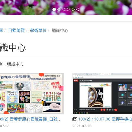
庫
目錄總覽
學術單位
通識中心
識中心
者：通識中心
9(2) 青春健康心靈我最懂_口號標語及海報競賽-得獎作品
109(2) 110.07.08 掌握手機拍片拍
07-28
2021-07-12