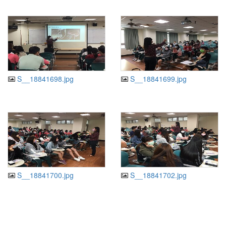
S__18841698.jpg
S__18841699.jpg
S__18841700.jpg
S__18841702.jpg