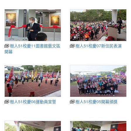
樹人51校慶11圖書館藝文區
樹人51校慶07新住民表演
開幕
樹人51校慶06運動員宣誓
樹人51校慶05開幕頒獎