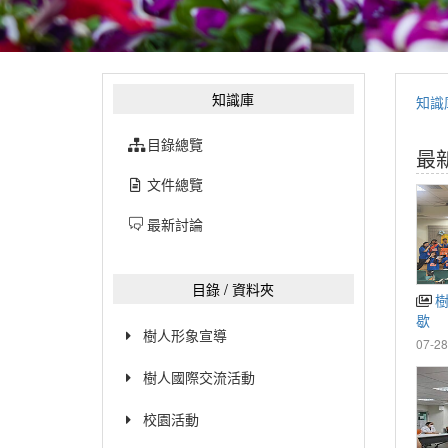
知識庫
知識
目錄總覽
最
文件總覽
最新討論
目錄 / 資料夾
樹
歇
樹人形象宣導
07-28
樹人國際交流活動
校園活動