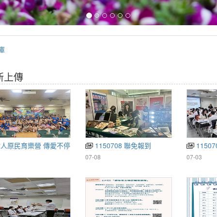
庫
新上傳
人原民育樂營 傳愛不停
1150708 聯免報到
1150
07-08
07-03