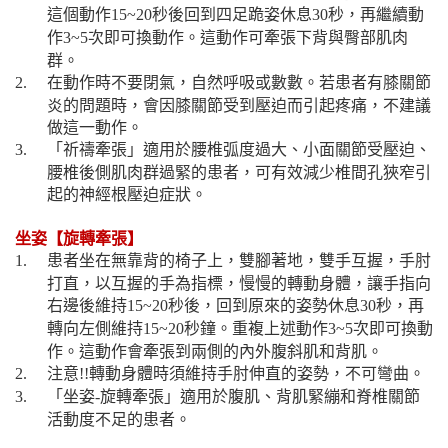
這個動作
秒後回到四足跪姿休息
秒，再繼續動
15~20
30
作
次即可換動作。這動作可牽張下背與臀部肌肉
3~5
群。
在動作時不要閉氣，自然呼吸或數數。若患者有膝關節
2.
炎的問題時，會因膝關節受到壓迫而引起疼痛，不建議
做這一動作。
「祈禱牽張」適用於腰椎弧度過大、小面關節受壓迫、
3.
腰椎後側肌肉群過緊的患者，可有效減少椎間孔狹窄引
起的神經根壓迫症狀。
坐姿【旋轉牽張】
患者坐在無靠背的椅子上，雙腳著地，雙手互握，手肘
1.
打直，以互握的手為指標，慢慢的轉動身體，讓手指向
右邊後維持
秒後，回到原來的姿勢休息
秒，再
15~20
30
轉向左側維持
秒鐘。重複上述動作
次即可換動
15~20
3~5
作。這動作會牽張到兩側的內外腹斜肌和背肌。
注意
轉動身體時須維持手肘伸直的姿勢，不可彎曲。
2.
!!
「坐姿
旋轉牽張」適用於腹肌、背肌緊繃和脊椎關節
3.
-
活動度不足的患者。