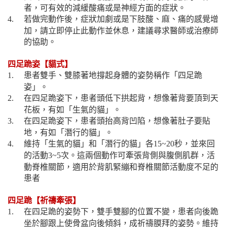
者，可有效的減緩酸痛或是神經方面的症狀。
若做完動作後，症狀加劇或是下肢酸、麻、痛的感覺增
4.
加，請立即停止此動作並休息，建議尋求醫師或治療師
的協助。
四足跪姿【貓式】
患者雙手、雙膝著地撐起身體的姿勢稱作「四足跪
1.
姿」。
在四足跪姿下，患者頭低下拱起背，想像著背要頂到天
2.
花板，有如「生氣的貓」。
在四足跪姿下，患者頭抬高背凹陷，想像著肚子要貼
3.
地，有如「潛行的貓」。
維持「生氣的貓」和「潛行的貓」各
秒，並來回
4.
15~20
的活動
次。這兩個動作可牽張背側與腹側肌群，活
3~5
動脊椎關節，適用於背肌緊繃和脊椎關節活動度不足的
患者
四足跪【祈禱牽張】
在四足跪的姿勢下，雙手雙腳的位置不變，患者向後跪
1.
坐於腳跟上使骨盆向後傾斜，成祈禱膜拜的姿勢。維持