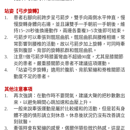
站姿【弓步旋轉】
患者右腳向前跨步呈弓箭步，雙手向兩側水平伸直，慢
1.
慢旋轉身體向右邊，並且讓雙手一手朝前一手朝後，維
持
秒後換邊動作，兩邊各重複
次後即可結束。
15~20
3~5
弓箭步可以牽張到髋屈曲肌，髋屈曲肌與腰椎相連，常
2.
常影響到腰椎的活動，故以弓箭步加上旋轉，可同時牽
張到腹部、背部的旋轉肌群和髋屈曲肌。
注意
做弓箭步時膝蓋彎曲不超過
度，尤其是膝關節
3.
!!
90
炎的患者。嚴重膝關節炎患者不建議這項運動。
「站姿弓步旋轉」適用於腹肌、背肌緊繃和脊椎關節活
4.
動度不足的患者。
其他注意事項
再次強調：在動作時不要閉氣，建議大聲的把秒數數出
1.
來，以避免瞬間心跳加速和血壓上升。
一般來說牽張運動是屬於比較緩和的活動，但是若有身
2.
體不適的情形請立刻休息。休息後狀況仍沒有改善請立
刻就醫。
牽張時會有緊繃的感覺，偶爾伴隨些微灼熱感，這是正
3.