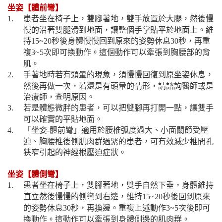
坐姿【體前彎】
患者坐在椅子上，雙腳著地，雙手放置於大腿，然後慢
1.
慢的沿著雙腿滑到地面，讓整個手掌貼平於地面上。維
持
秒後身體慢慢回到原來的姿勢休息
秒，再重
15~20
30
複
次即可換動作。這個動作可以牽張到胸腰部的背
3~5
肌。
手著地時若有頭暈的現象，須慢慢回復到原坐姿休息，
2.
然後再做一次，若還是有頭暈的情形，請諮詢醫師或是
治療師，查明原因。
若是體態微胖的患者，可以把雙腳再打開一點，讓雙手
3.
可以確實的平貼地面。
「坐姿
體前彎」適用於腰椎弧度過大、小面關節受壓
4.
-
迫、胸腰椎後側肌肉群過緊的患者，可有效減少椎間孔
狹窄引起的神經根壓迫症狀。
坐姿【體側彎】
患者坐在椅子上，雙腳著地，雙手自然下垂，身體維持
1.
直立然後慢慢的側彎到右邊，維持
秒後回到原來
15~20
的姿勢休息
秒，再換邊。重複上述動作
次後即可
30
3~5
換動作。這動作可以牽張到身體側邊的肌肉群。