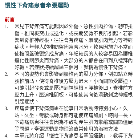
慢性下背痛患者牽張運動
前言
常見下背疼痛可能起因於外傷、急性肌肉拉傷、韌帶扭
1.
傷、椎間板突出或退化，或長期姿勢不良所引起。若影
響到脊椎神經根，往往會有疼痛、麻或肌肉無力等神經
症狀。年輕人的椎間盤因富含水分，較易因施力不當而
使椎間盤破裂造成背痛，年紀較長的人較容易因為腰椎
退化性關節炎而背痛，大部分的人都會在四到八禮拜內
好轉。若症狀持續超過三個月，就稱為慢性下背痛。
不同的姿勢也會影響到腰椎內的壓力分佈，例如站立時
2.
腰椎前凸，使得脊椎後方壓力過大，小面關節受壓迫，
可能引起發炎或是壓迫到神經根。腰椎後凹，脊椎前方
壓力上升，壓迫椎間板，可能使其向後滑動刺激神經根
引起症狀。
疼痛會使下背痛病患在從事日常活動時特別小心。久
3.
站、久坐、彎腰或轉身都可能使疼痛加劇。時間一長，
下背痛病患往往會因為不敢動產生肌肉攣縮或關節僵硬
等問題。牽張運動是物理治療常使用的治療方法
本單元將介紹「慢性下背痛患者牽張運動」。教導下背
4.