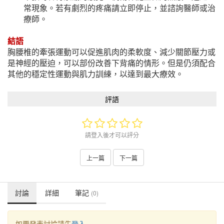
常現象。若有劇烈的疼痛請立即停止，並諮詢醫師或治
療師。
結語
胸腰椎的牽張運動可以促進肌肉的柔軟度、減少關節壓力或
是神經的壓迫，可以部份改善下背痛的情形。但是仍須配合
其他的穩定性運動與肌力訓練，以達到最大療效。
評語
請登入後才可以評分
上一篇
下一篇
討論
詳細
筆記
(0)
如要發表討論請先
登入