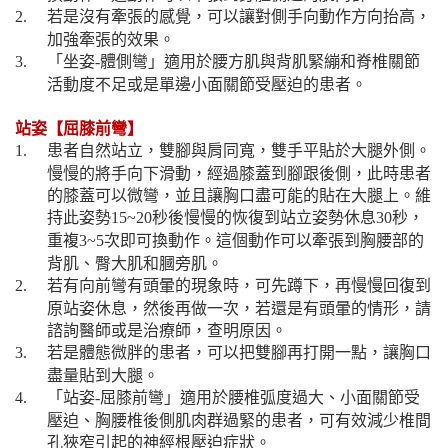
若是沒有牽張的感覺，可以讓對側手向動作方向抬高，
2.
加強牽張的效果。
「坐姿
體側彎」適用於腰方肌與背肌緊繃和脊椎關節
3.
-
活動度不足或是單邊小面關節受壓迫的患者。
站姿【屈膝前彎】
患者自然站立，雙腳與肩同寬，雙手平貼於大腿外側。
1.
慢慢的將手向下滑動，經過膝蓋到腳跟後側，此時患者
的膝蓋可以微彎，並且讓胸口盡可能的貼在大腿上。維
持此姿勢
秒後慢慢的恢復到站立姿勢休息
秒，
15~20
30
重複
次即可換動作。這個動作可以牽張到胸腰部的
3~5
背肌、臀大肌和膕旁肌。
若有向前彎有頭暈的現象時，可先蹲下，再慢慢回復到
2.
原站姿休息，然後再做一次，若還是有頭暈的情形，請
諮詢醫師或是治療師，查明原因。
若是體態微胖的患者，可以把雙腳再打開一點，讓胸口
3.
盡量貼到大腿。
「站姿
屈膝前彎」適用於腰椎弧度過大、小面關節受
4.
-
壓迫、胸腰椎後側肌肉群過緊的患者，可有效減少椎間
孔狹窄引起的神經根壓迫症狀。