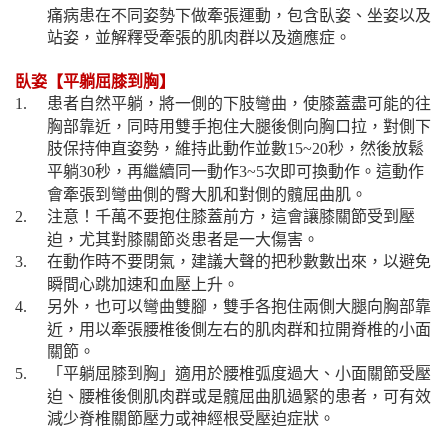
痛病患在不同姿勢下做牽張運動，包含臥姿、坐姿以及
站姿，並解釋受牽張的肌肉群以及適應症。
臥姿【平躺屈膝到胸】
患者自然平躺，將一側的下肢彎曲，使膝蓋盡可能的往
1.
胸部靠近，同時用雙手抱住大腿後側向胸口拉，對側下
肢保持伸直姿勢，維持此動作並數
秒，然後放鬆
15~20
平躺
秒，再繼續同一動作
次即可換動作。這動作
30
3~5
會牽張到彎曲側的臀大肌和對側的髖屈曲肌。
注意！千萬不要抱住膝蓋前方，這會讓膝關節受到壓
2.
迫，尤其對膝關節炎患者是一大傷害。
在動作時不要閉氣，建議大聲的把秒數數出來，以避免
3.
瞬間心跳加速和血壓上升。
另外，也可以彎曲雙腳，雙手各抱住兩側大腿向胸部靠
4.
近，用以牽張腰椎後側左右的肌肉群和拉開脊椎的小面
關節。
「平躺屈膝到胸」適用於腰椎弧度過大、小面關節受壓
5.
迫、腰椎後側肌肉群或是髖屈曲肌過緊的患者，可有效
減少脊椎關節壓力或神經根受壓迫症狀。