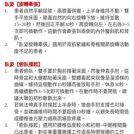
臥姿【旋轉牽張】
患者自然平躺屈膝，兩膝蓋併攏，上半身維持不動，雙
1.
手平放床面，膝蓋自然的向右旋轉下放，維持並數
秒，然後回正平躺
秒，再旋轉向左，左右各
15~20
30
3~5
次即可換動作。這動作會牽張到兩側的內外腹斜肌和背
肌。
「臥姿旋轉牽張」適用於背肌緊繃和脊椎關節旋轉活動
2.
度不足的患者。
臥姿【俯臥撐起】
患者俯臥，雙手置於胸前撐著床面，然後伸直手肘，這
1.
時骨盆和大腿都貼著床面，整體看起來就像是溜滑梯的
曲線，維持這個動作
秒鐘而後放鬆手肘，休息
秒，
10
30
再繼續動作
次即可換動作。在動作時不要閉氣，建
3~5
議大聲的把秒數數出來。
若無法伸直手肘撐起上半身時，彎曲手肘支撐也可接
2.
受。並建議維持時間不要超過
秒鐘，以避免長時間造
10
成腰椎後方壓力過高而導致疼痛。
「俯臥撐起」適用於腰椎弧度較小和初期
中期椎間盤
3.
~
凸出患者，對從事重覆搬運工作或長時間彎腰的工作