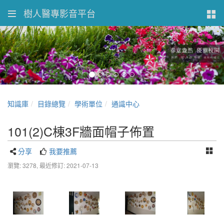
樹人醫專影音平台
知識庫
目錄總覽
學術單位
通識中心
101(2)C棟3F牆面帽子佈置
分享
我要推薦
瀏覽: 3278,
最近修訂: 2021-07-13