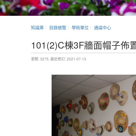
知識庫
目錄總覽
學術單位
通識中心
101(2)C棟3F牆面帽子佈
瀏覽: 3275,
最近修訂: 2021-07-13