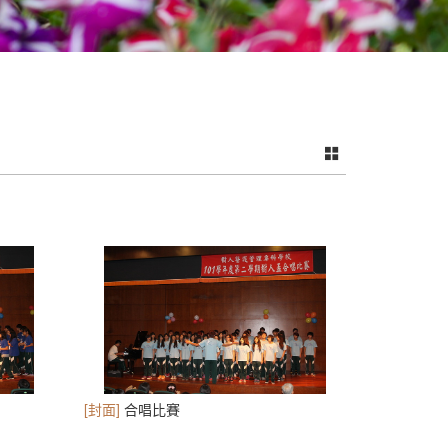
[封面]
合唱比賽