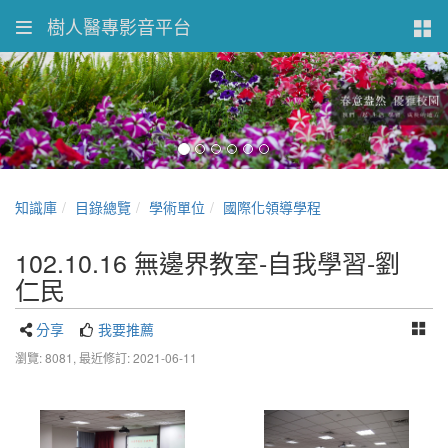
樹人醫專影音平台
知識庫
目錄總覽
學術單位
國際化領導學程
102.10.16 無邊界教室-自我學習-劉
仁民
分享
我要推薦
瀏覽: 8081,
最近修訂: 2021-06-11