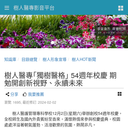
樹人醫專影音平台
知識庫
目錄總覽
樹人形象宣導
樹人HOT新聞
樹人醫專｢獨樹醫格｣ 54週年校慶 期
勉開創新視野、永續未來
分享
我要推薦
瀏覽: 1695,
最近修訂: 2024-02-02
樹人醫護管理專科學校12月2日(星期六)舉辦創校54週年校慶，
全校師生及國內外貴賓紛至沓來，滿懷熱情來參與校慶盛典，校園
處處洋溢著朝氣蓬勃、活潑歡樂的氛圍，熱鬧非凡。