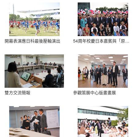
開幕表演應日科最後壓軸演出
54周年校慶日本嘉賓與「原住民迎賓舞」樹人學生合影
雙方交流簡報
參觀策展中心版畫畫展