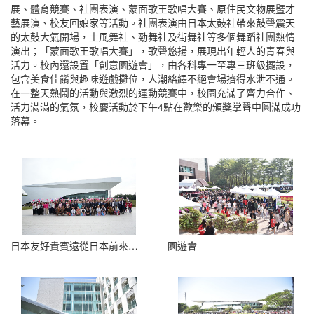
展、體育競賽、社團表演、蒙面歌王歌唱大賽、原住民文物展暨才
藝展演、校友回娘家等活動。社團表演由日本太鼓社帶來鼓聲震天
的太鼓大氣開場，土風舞社、勁舞社及街舞社等多個舞蹈社團熱情
演出；「蒙面歌王歌唱大賽」，歌聲悠揚，展現出年輕人的青春與
活力。校內還設置「創意園遊會」，由各科專一至專三班級擺設，
包含美食佳餚與趣味遊戲攤位，人潮絡繹不絕會場擠得水泄不通。
在一整天熱鬧的活動與激烈的運動競賽中，校園充滿了齊力合作、
活力滿滿的氣氛，校慶活動於下午4點在歡樂的頒獎掌聲中圓滿成功
落幕。
日本友好貴賓遠從日本前來樹人醫專祝賀54週年校慶
園遊會