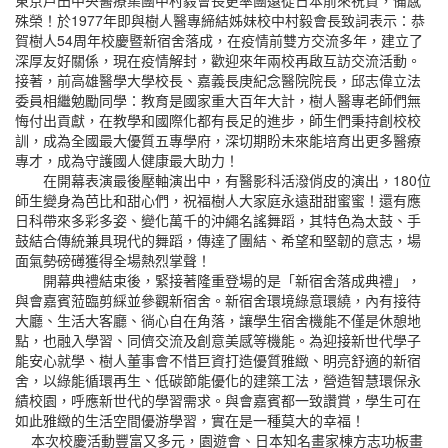
殊榮！於1977年即與樹人醫專締結姊妹校中村毅會長致詞表示：恭
賀樹人54周年校慶暨新宿舍落成，在疫情前雙方交流多年，建立了
深厚友好關係，現在疫情解封，歡迎來年兩校再啟互訪交流活動。
接著，前高雄醫學大學校長、嘉義長庚紀念醫院院長，邱志偉立法
委員相繼勉勵同學：教育是國家重大百年大計，樹人醫專老師們無
悔付出貢獻，在教學和國際化都有長足的進步，師生們秉持創校校
訓，成為全國最大優質五專學府，深切期盼未來能培育出更多醫療
專才，成為守護國人健康最大助力！
在開幕表演最後壓軸演出中，有醫影科活潑俏皮的演出，180位
師生變身為芭比和甜心們，祝福樹人大家庭永遠甜甜蜜蜜！還有應
日科帶來多彩多姿、變化萬千的沖繩名謠舞蹈，其特色為太鼓、手
鼓結合傳統兼具現代的舞蹈，傳達了團結、希望和堅韌的意志，場
面氣勢磅礡獲得全場熱烈掌聲！
開幕典禮結束後，緊接著隆重登場的是「新宿舍落成典禮」，
與會嘉賓蒞臨剪綵並參觀新宿舍。新宿舍環境綠意環繞，內有接待
大廳、生活大客廳、徜心自在角落，讓學生宿舍機能不僅是休憩地
點，也融入學習、同儕交流及創意美感等機能。為迎接新世代學子
能安心就學、樹人董事會不惜巨資打造優質雅緻、明亮舒適的新宿
舍，以綠能循環再生、低碳節能優化的建築工法，營造智慧環保永
績校園，呼應新世代的學習需求。與會嘉賓都一致讚賞，學生可在
如此雅緻的生活空間優游學習，實在是一種莫大的幸福！
本次校慶活動豐富又多元，園遊會、日本知名畫家棟方志功板畫