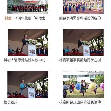
[封面]
54周年校慶「新宿舍落成典禮」-國內外嘉賓蒞臨剪綵
開幕表演醫影科活潑俏皮的演出
與樹人醫專締結姊妹校中村毅會長校慶致詞
林寬碩董事長期勉同學在樹人能快樂學習，創造無限可能。
校長致詞
校慶開幕式由原青社表演傳統「原住民迎賓舞」開場