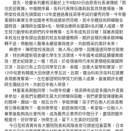
首先，校慶系列慶祝活動於上午8點50分由原青社表演傳統「原
住民迎賓舞」中揭開序幕，各科代表隊伍雄赳赳氣昂昂進場後，陳
明堂校長首先頒獎給112年度通過專技高等考試的優秀同學。今年醫
事類科畢業生參加國考考照成績依然亮眼，其中牙體技術師蟬聯全
國榜首、護理師全國第4名、物理治療師全國第6名的耀人成績，學
生努力勤學和老師們的辛勞教導、五年有成有目共睹！接著表揚對
本校及社會有傑出貢獻的校友和績優教師，期許這樣的傳承精神輪
轉不息，帶動樹人醫專永續發展與進步，共創精采的美好未來！
典禮中，陳明堂校長致詞：樹人用心辦學，因應遠道同學住宿需
求，特別興建新宿舍優化學生生活環境。今年國考成績延續優異績
效，歷史紀錄更上一層！而且，於疫情後時代本校更積極拓展國際
交流，目前已有上百位同學至日本、泰國、加拿大留學和實習，於
12中旬更有韓國大田保健大學互訪。近期，職治科和牙技科在競賽
表現都勇奪第一，在在都證明同學努力的傲人成果。最後期許全體
師生團結合作，共創百年樹人榮景！
林董事長期勉同學：54周年校慶，很高興有這麼多國內外貴賓
來參加，是我們全體師生莫大的榮耀與鼓勵。我們更要發揮運動員
的精神，團結一致、相互合作、爭取榮耀！孩子們在樹人的良善教
育引導和薰陶下，能快樂學習，創造無限可能。希望每一位樹人人
畢業後能夠為社會所用，成為醫界企業界的中間分子，盡情把握年
輕歲月，好好學習，快樂生活，留下人生美好的回憶！
今日蒞校貴賓有各大醫院院長和高階長官可謂是冠蓋雲集，日本
東京戶田中央醫療集團中村毅會長更率團遠從日本前來祝賀，備感