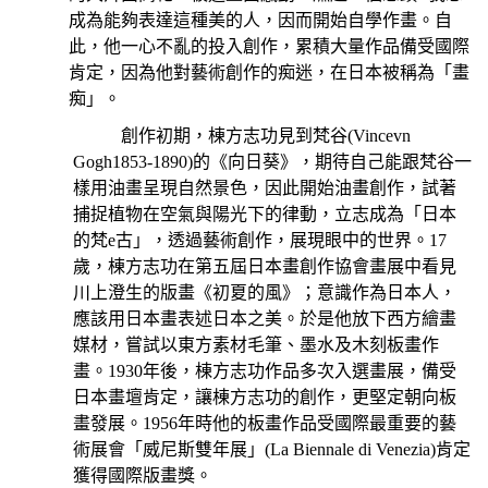
成為能夠表達這種美的人，因而開始自學作畫。自
此，他一心不亂的投入創作，累積大量作品備受國際
肯定，因為他對藝術創作的痴迷，在日本被稱為「畫
痴」。
創作初期，棟方志功見到梵谷
(Vincevn
Gogh1853-1890)
的《向日葵》，期待自己能跟梵谷一
樣用油畫呈現自然景色，因此開始油畫創作，試著
捕捉植物在空氣與陽光下的律動，立志成為「日本
的
梵e古」，透過藝術創作，展現眼中的世界。
17
歲，棟方志功在第五屆日本畫創作協會畫展中看見
川上澄生的版畫《初夏的風》；意識作為日本人，
應該用日本畫表述日本之美。於是他放下西方繪畫
媒材，嘗試以東方素材毛筆、墨水及木刻板畫作
畫。
1930
年後，棟方志功作品多次入選畫展，備受
日本畫壇肯定，讓棟方志功的創作，更堅定朝向板
畫發展。
1956
年時他的板畫作品受國際最重要的藝
術展會「威尼斯雙年展」
(La Biennale di Venezia)
肯定
獲得國際版畫獎。