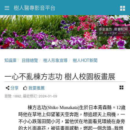
樹人醫專影音平台
知識庫
目錄總覽
樹人形象宣導
樹人HOT新聞
一心不亂棟方志功 樹人校園板畫展
分享
我要推薦
瀏覽: 1892,
最近修訂: 2024-01-09
棟方志功
(Shiko Munakata)
生於日本青森縣。
12
歲
時他在草地上仰望著天空奔跑，想追趕天上飛機，一
不小心跌落田間小河，當他伏在地面看見環繞在身旁
的大片面高花，被這畫面感動，燃起一個念頭
--
我想