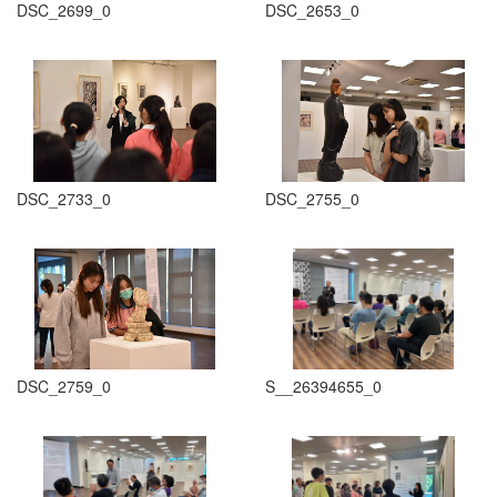
DSC_2699_0
DSC_2653_0
DSC_2733_0
DSC_2755_0
DSC_2759_0
S__26394655_0