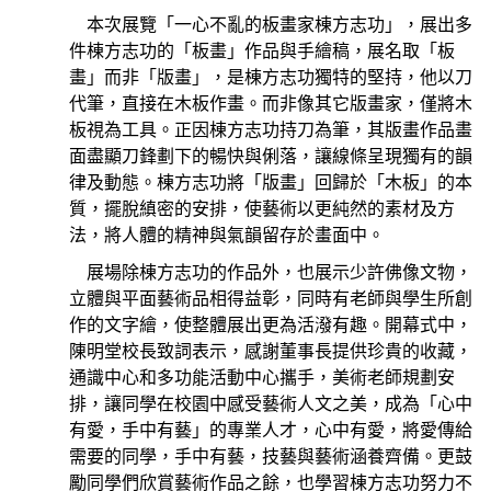
本次展覽「一心不亂的板畫家棟方志功」，展出多
件棟方志功的「板畫」作品與手繪稿，展名取「板
畫」而非「版畫」，是棟方志功獨特的堅持，他以刀
代筆，直接在木板作畫。而非像其它版畫家，僅將木
板視為工具。正因棟方志功持刀為筆，其版畫作品畫
面盡顯刀鋒劃下的暢快與俐落，讓線條呈現獨有的韻
律及動態。棟方志功將「版畫」回歸於「木板」的本
質，擺脫縝密的安排，使藝術以更純然的素材及方
法，將人體的精神與氣韻留存於畫面中。
展場除棟方志功的作品外，也展示少許佛像文物，
立體與平面藝術品相得益彰，同時有老師與學生所創
作的文字繪，使整體展出更為活潑有趣。
開幕式中，
陳明堂校長致詞表示，感謝董事長提供珍貴的收藏，
通識中心和多功能活動中心攜手，美術老師規劃安
排，讓同學在校園中感受藝術人文之美，成為「心中
有愛，手中有藝」的專業人才，心中有愛，將愛傳給
需要的同學，手中有藝，技藝與藝術涵養齊備。更鼓
勵同學們欣賞藝術作品之餘，也學習棟方志功努力不