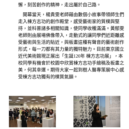
懈，刻苦創作的精神，走出屬於自己路。
開幕當天，楊貴雯老師藉由數個小故事帶領師生們
走入棟方志功的創作殿堂，感受藝術家的質樸與堅
持，並科普諸多相關知識，使同學收穫滿滿。黃郁雯
老師則由展場佛像帶入，走動式的讓同學們近距離感
受藝術與生活的貼近，與板畫這種有聲音的藝術創作
形式，每一刀都有其力量的獨特魅力。
目前東京國立
近代美術館現正展出「生誕
120
年
棟方志功展」，本
校同學有機會於校園中欣賞棟方志功手繪稿及板畫之
美，何其幸運。期待大家一起到樹人醫專策展中心感
受棟方志功獨有的樸質氣韻。