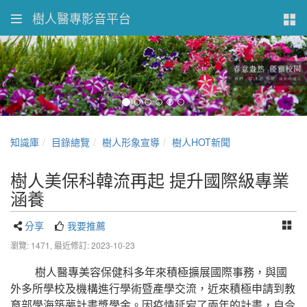
樹人醫專影音平台
知識庫
目錄總覽
樹人形象宣導
樹人HOT新聞
樹人美保科韓流再起 提升國際級專業
涵養
分享
我要推薦
瀏覽: 1471,
最近修訂: 2023-10-23
樹人醫專美容保健科多年來積極擴展國際事務，與國
外多所學校及機構進行學術暨產學交流，近來積極申請到教
育部學海築夢計畫獎學金。因疫情延宕了兩年的計畫，自今