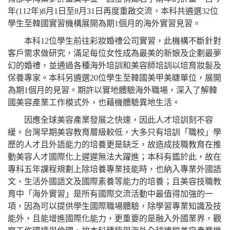
年
(112
年
)8
月
1
日至
8
月
31
日再度重啟交流，本科共遴選
32
位
學生至韓國實習機構展開為期
1
個月的海外實習見習。
本科
12
位學生前往彩妝婚禮公司實習，此機構不斷針對
客戶需求做研究，滿足每位女性成為最美的新娘及企劃最夢
幻的婚禮，並通過各種海外培訓和美容師培訓以培育妝髮及
保養專家。本科另遴選
20
位學生至韓國美甲美睫單位，展開
為期
1
個月的見習。期許以實地體驗海外職場，深入了解韓
國美容產業工作模式外，也藉機體驗異地生活。
因應全球美容產業發展之快速，因此人才培訓刻不容
緩。台灣早期美容教育層級較低，大多只有培訓「職校」學
歷的人才且外語能力的培養更是缺乏，故造成技職教育在推
動美容人才國際化上遲遲無法大躍進；本科有鑑於此，故在
專科五年課程規劃上除培養專業技能時，也納入專業外國語
文、生活外國語文及國際素養等能力的培養；且美容技職教
育中「海外實習」是所有國際交流活動中最值得加強的一
項，因為可以提供學生國際職場體驗，除學習專業知識及技
能外，且能增進國際化能力，更重要的是融入外國業界，觀