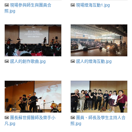
現場參與師生與團員合
現場燈海互動1.jpg
照.jpg
感人的創作歌曲.jpg
感人的燈海互動.jpg
團長蘇世揚醫師及樂手小
團員、師長及學生主持人合
凡.jpg
照.jpg