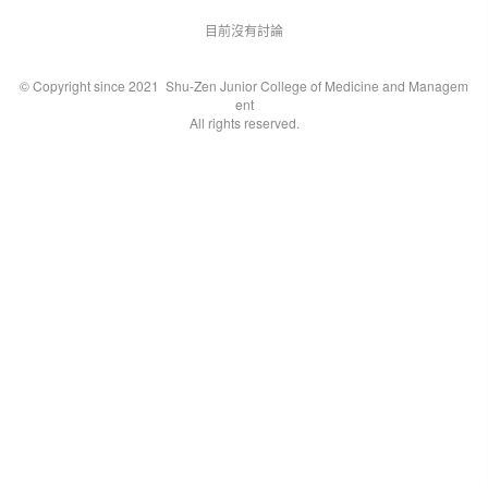
目前沒有討論
© Copyright since 2021 Shu-Zen Junior College of Medicine and Managem
ent
All rights reserved.