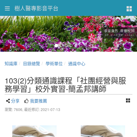
樹人醫專影音平台
知識庫
目錄總覽
學術單位
通識中心
103(2)分類通識課程「社團經營與服
務學習」校外實習-簡孟邦講師
分享
我要推薦
瀏覽: 7606,
最近修訂: 2021-07-13