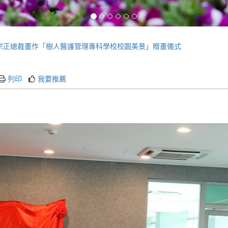
)郭宗正總裁畫作「樹人醫護管理專科學校校園美景」贈畫儀式
列印
我要推薦