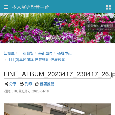
樹人醫專影音平台
知識庫
目錄總覽
學術單位
通識中心
111(2)專題演講-自在律動-伸展放鬆
LINE_ALBUM_2023417_230417_26.j
分享
列印
我要推薦
瀏覽: 518,
最近修訂: 2023-04-18