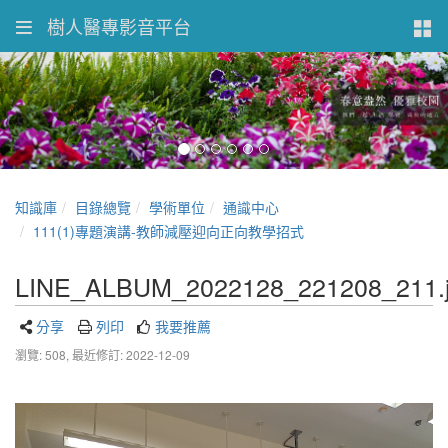
樹人醫專影音平台
知識庫
目錄總覽
學術單位
通識中心
111(1)專題演講-教師減壓迎向正向教學招式
LINE_ALBUM_2022128_221208_211.
分享
列印
我要推薦
瀏覽: 508,
最近修訂: 2022-12-09