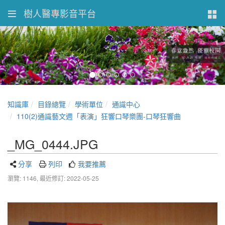
樹人醫專影音平台
知識庫
目錄總覽
學術單位
通識中心
110(2)通識藝文週「表演」狂響口琴樂團-口琴狂響曲
_MG_0444.JPG
分享
列印
我要推薦
瀏覽: 1146,
最近修訂: 2022-05-25