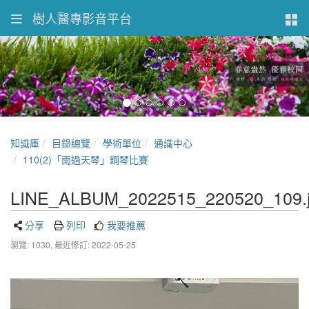
樹人醫專影音平台
知識庫
目錄總覽
學術單位
通識中心
110(2)「雨過天琴」鋼琴比賽
LINE_ALBUM_2022515_220520_109.
分享
列印
我要推薦
瀏覽: 1030,
最近修訂: 2022-05-25