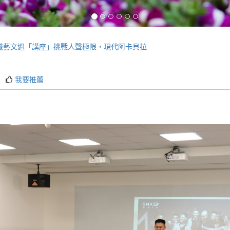
)通識藝文週「講座」挑戰人聲極限，現代阿卡貝拉
我要推薦