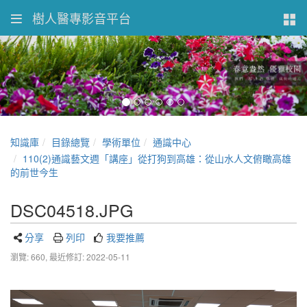
樹人醫專影音平台
知識庫
目錄總覽
學術單位
通識中心
110(2)通識藝文週「講座」從打狗到高雄：從山水人文俯瞰高雄
的前世今生
DSC04518.JPG
分享
列印
我要推薦
瀏覽: 660,
最近修訂: 2022-05-11