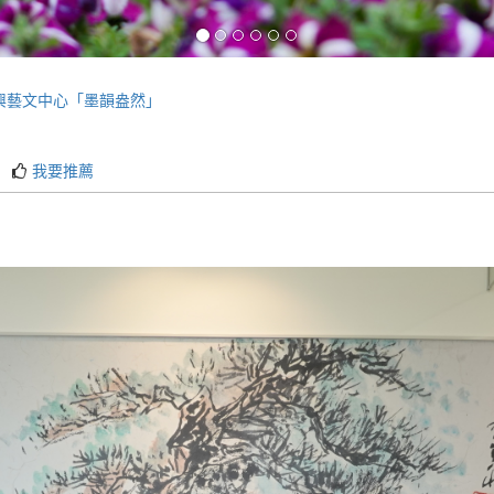
)長興藝文中心「墨韻盎然」
我要推薦