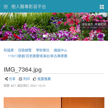
樹人醫專影音平台
知識庫
目錄總覽
學術單位
通識中心
110(1)歌劇/百老匯實境演出/新古典樂團
IMG_7364.jpg
分享
列印
我要推薦
瀏覽: 827,
最近修訂: 2021-10-21