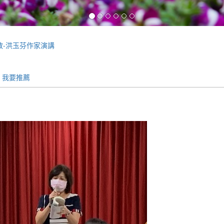
)高教-洪玉芬作家演講
我要推薦