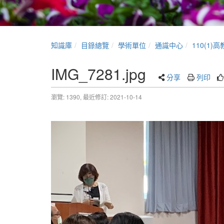
知識庫
目錄總覽
學術單位
通識中心
110(1
IMG_7281.jpg
分享
列印
瀏覽: 1390,
最近修訂: 2021-10-14