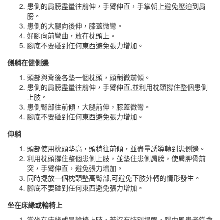
患側的肩膀盡量往前伸，手臂伸直，手掌朝上避免壓迫到肩
膀。
患側的大腿向後伸，膝蓋微彎。
好腳向前彎曲，放在枕頭上。
腳底不要碰到任何東西避免張力增加。
側躺在健側邊
頭部與背後各墊一個枕頭，頭稍微前傾。
患側的肩膀盡量往前伸，手臂伸直,並利用枕頭撐住整個患側
上肢。
患側臀部往前傾，大腿前伸，膝蓋微彎。
腳底不要碰到任何東西避免張力增加。
仰躺
頭部使用枕頭墊高，頭稍往前傾，並盡量誘導轉到患側邊。
利用枕頭撐住整個患側上肢，並墊住患側肩膀，使肩胛骨前
突，手臂伸直，避免張力增加。
同時擺放一個枕頭墊高臀部,可避免下肢外轉的情形發生。
腳底不要碰到任何東西避免張力增加。
坐在床緣或輪椅上
當坐在床緣或是輪椅上時，若沒有特別提醒，腦中風患者常會