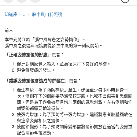
知識庫
...
腦中風自我照護
前言
本單元將介紹「腦中風病患之姿勢擺位」。
腦中風之復健與照護要從發生中風的第一刻就開始。
「
正確姿勢擺位的好處
」包含：
促進對稱感覺之輸入，並為復原打下良好的基礎。
避免併發症的發生。
「
錯誤姿勢擺位會造成的併發症
」包含：
產生褥瘡：為了預防褥瘡之產生，建議至少每兩小時翻身一
次。健側在下的側躺姿勢通常較舒服，也較不會傷害到患側關
節，但是為了避免褥瘡且增加兩側的感覺刺激，左右側躺和仰
躺姿勢都需要輪流擺位。
使張力增加：為了預防將來張力增加，建議將患者肢體擺放在
與痙攣姿勢相反之擺位。
使關節變形：為了預防關節變形需將關節擺放在適當的姿勢並
配合關節牽拉運動。