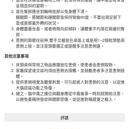
呈現歪斜的姿勢。
首先臀部應坐到輪椅底部以免身體下滑。
髖關節、膝關節和踝關節皆保持彎曲90度，不要出現足部下
垂或是膝蓋外轉的狀況。
身體盡量坐直，或者微微向前傾斜，讓體重平均落在兩邊的臀
部。
患側的肩膀往前伸,雙手交握放在桌面上或是用1~2個枕頭墊高
患側上肢，並注意頭要擺正或提醒多注意患側邊。
其他注意事項
床頭桌與常用之物品應擺放在患側，使患者由患側取物。
家屬探望或交談均須由患側去接觸，並鼓勵患者多注意患側肢
體。
提供患側視覺及聽覺刺激，可引起病人對患側的注意，以促進
大腦認識功能之恢復。
總之，腦中風之擺位與翻身應從中風後第一時刻就開始注意，
以避免產稱併發症與關節受傷，並促進對稱感覺之輸入。
評語