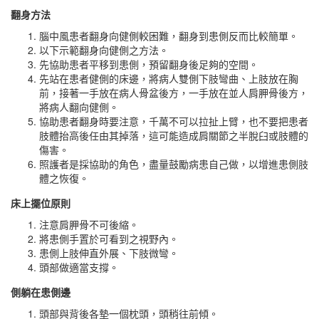
翻身方法
腦中風患者翻身向健側較困難，翻身到患側反而比較簡單。
以下示範翻身向健側之方法。
先協助患者平移到患側，預留翻身後足夠的空間。
先站在患者健側的床邊，將病人雙側下肢彎曲、上肢放在胸
前，接著一手放在病人骨盆後方，一手放在並人肩胛骨後方，
將病人翻向健側。
協助患者翻身時要注意，千萬不可以拉扯上臂，也不要把患者
肢體抬高後任由其掉落，這可能造成肩關節之半脫臼或肢體的
傷害。
照護者是採協助的角色，盡量鼓勵病患自己做，以增進患側肢
體之恢復。
床上擺位原則
注意肩胛骨不可後縮。
將患側手置於可看到之視野內。
患側上肢伸直外展、下肢微彎。
頭部做適當支撐。
側躺在患側邊
頭部與背後各墊一個枕頭，頭稍往前傾。