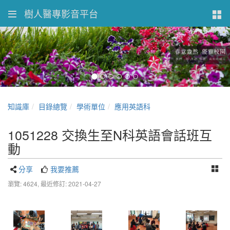
樹人醫專影音平台
知識庫
目錄總覽
學術單位
應用英語科
1051228 交換生至N科英語會話班互
動
分享
我要推薦
瀏覽: 4624,
最近修訂: 2021-04-27