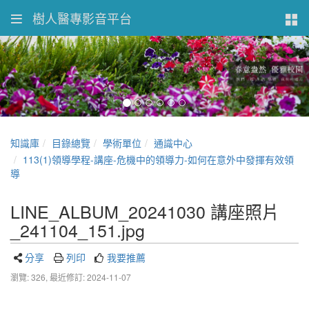
樹人醫專影音平台
知識庫
目錄總覽
學術單位
通識中心
113(1)領導學程-講座-危機中的領導力-如何在意外中發揮有效領
導
LINE_ALBUM_20241030 講座照片
_241104_151.jpg
分享
列印
我要推薦
瀏覽: 326,
最近修訂: 2024-11-07