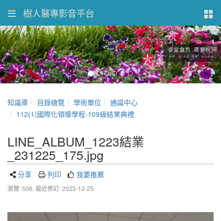
樹人醫專影音平台
知識庫
目錄總覽
學術單位
通識中心
112(1)國際化領導學程-109級結業典禮
LINE_ALBUM_1223結業
_231225_175.jpg
分享
列印
我要推薦
瀏覽: 506,
最近修訂: 2023-12-25