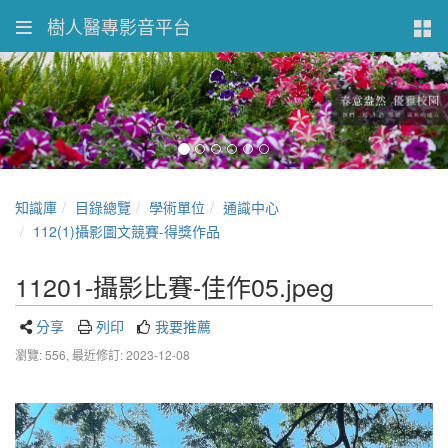
樹人醫專影音平台
知識庫
目錄總覽
學術單位
通識中心
112(1)攝影圖文競賽-得獎作品
11201-攝影比賽-佳作05.jpeg
分享
列印
我要推薦
瀏覽: 556,
最近修訂: 2023-12-08