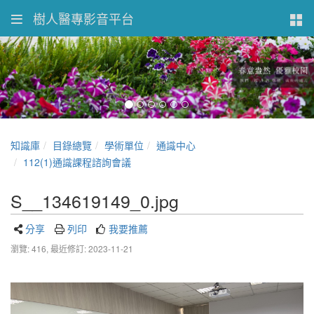
樹人醫專影音平台
知識庫
目錄總覽
學術單位
通識中心
112(1)通識課程諮詢會議
S__134619149_0.jpg
分享
列印
我要推薦
瀏覽: 416,
最近修訂: 2023-11-21