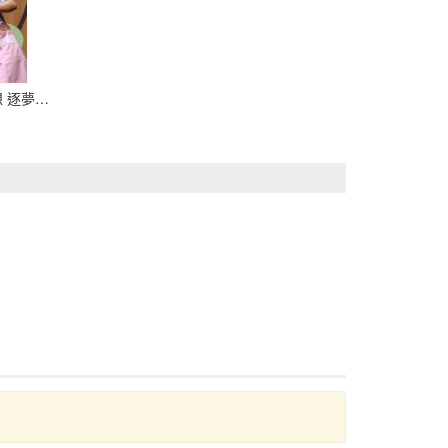
LINE_ALBUM_授裙典禮-旋轉夢想 逐夢飛翔_210927_3