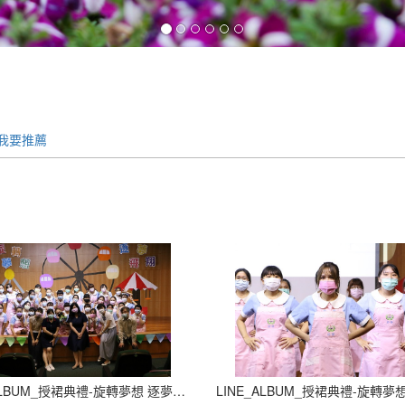
我要推薦
LINE_ALBUM_授裙典禮-旋轉夢想 逐夢飛翔_210927_5