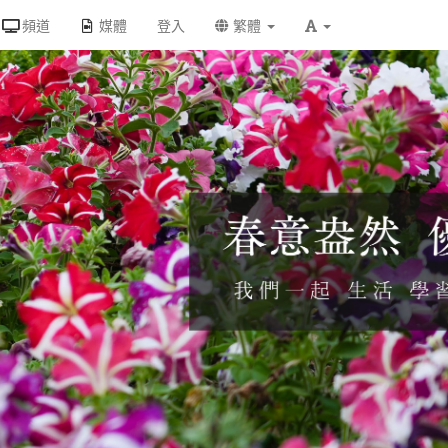
頻道
媒體
登入
繁體