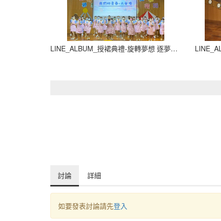
LINE_ALBUM_授裙典禮-旋轉夢想 逐夢飛翔_210927_1
討論
詳細
如要發表討論請先
登入