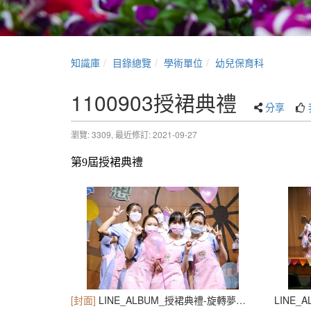
知識庫
目錄總覽
學術單位
幼兒保育科
1100903授裙典禮
分享
瀏覽: 3309,
最近修訂: 2021-09-27
第
9
屆授裙典禮
[封面]
LINE_ALBUM_授裙典禮-旋轉夢想 逐夢飛翔_210927_4