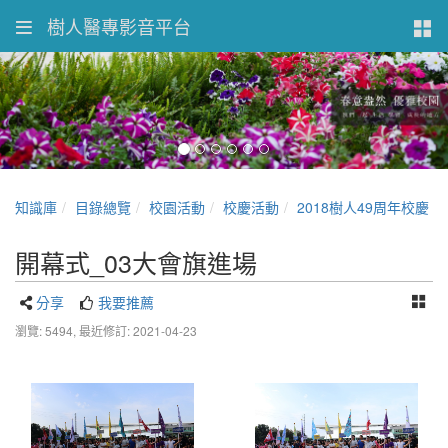
樹人醫專影音平台
知識庫
目錄總覽
校園活動
校慶活動
2018樹人49周年校慶
開幕式_03大會旗進場
分享
我要推薦
瀏覽: 5494,
最近修訂: 2021-04-23