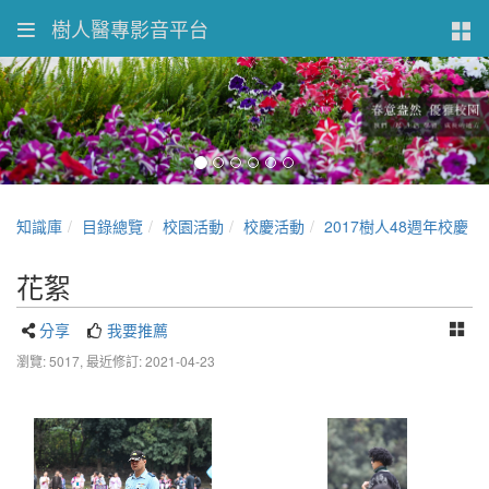
樹人醫專影音平台
知識庫
目錄總覽
校園活動
校慶活動
2017樹人48週年校慶
花絮
分享
我要推薦
瀏覽: 5017,
最近修訂: 2021-04-23