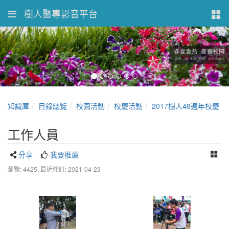
樹人醫專影音平台
知識庫
目錄總覽
校園活動
校慶活動
2017樹人48週年校慶
工作人員
分享
我要推薦
瀏覽: 4425,
最近修訂: 2021-04-23